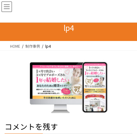
コ
ナ
ン
ビ
テ
ゲ
ン
ー
lp4
ツ
シ
へ
ョ
HOME
制作事例
lp4
ス
ン
キ
に
ッ
移
プ
動
コメントを残す