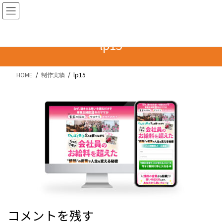
コ
ナ
ン
ビ
テ
ゲ
ン
ー
lp15
ツ
シ
へ
ョ
HOME
制作実績
lp15
ス
ン
キ
に
ッ
移
プ
動
コメントを残す