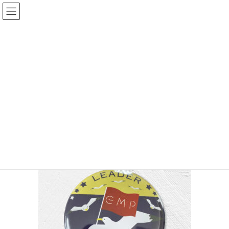
コ
ナ
ン
ビ
テ
ゲ
ン
ー
投稿
ツ
シ
へ
ョ
HOME
制作実績
2
ス
ン
キ
に
ッ
移
2022年12月2日
/ 最終更新日時 :
2022年12月2日
chunboro
プ
動
2