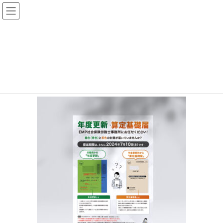
コ
ナ
ン
ビ
テ
ゲ
ン
ー
年度更新チラシ
ツ
シ
へ
ョ
HOME
制作実績
年度更新チラシ
ス
ン
キ
に
ッ
移
プ
動