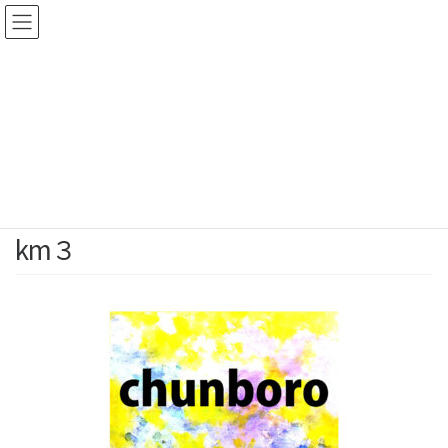
コ
ナ
ン
ビ
テ
ゲ
ン
ー
メディア
ツ
シ
へ
ョ
HOME
メディア
km３
ス
ン
キ
に
ッ
移
2021年4月11日
/ 最終更新日時 :
2021年4月11日
chunboro
プ
動
km３