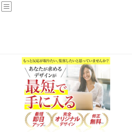
コ
ナ
ン
ビ
テ
ゲ
ン
ー
sp-header
ツ
シ
へ
ョ
HOME
ホーム
sp-header
ス
ン
キ
に
ッ
移
プ
動