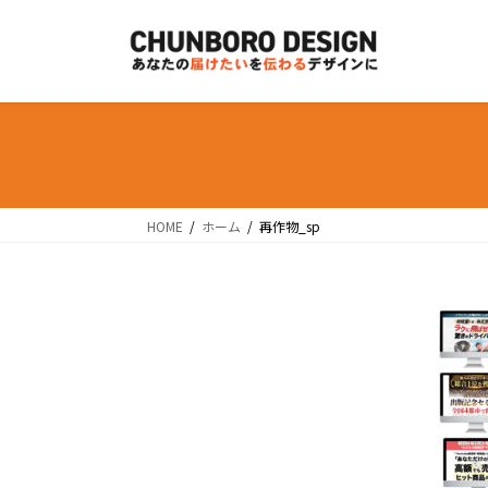
コ
ナ
ン
ビ
テ
ゲ
ン
ー
ツ
シ
へ
ョ
ス
ン
キ
に
ッ
移
HOME
ホーム
再作物_sp
プ
動