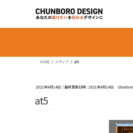
コ
ナ
ン
ビ
テ
ゲ
ン
ー
ツ
シ
へ
ョ
ス
ン
キ
に
ッ
移
HOME
メディア
at5
プ
動
2021年4月14日
/ 最終更新日時 :
2021年4月14日
chunbor
at5