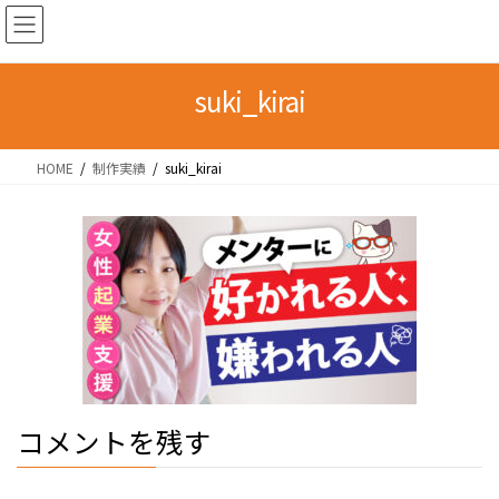
コ
ナ
ン
ビ
テ
ゲ
ン
ー
suki_kirai
ツ
シ
へ
ョ
HOME
制作実績
suki_kirai
ス
ン
キ
に
ッ
移
プ
動
コメントを残す