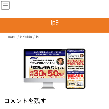
コ
ナ
ン
ビ
テ
ゲ
ン
ー
lp9
ツ
シ
へ
ョ
HOME
制作実績
lp9
ス
ン
キ
に
ッ
移
プ
動
コメントを残す