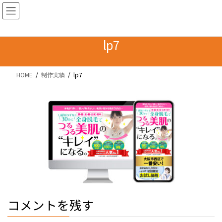
コ
ナ
ン
ビ
テ
ゲ
ン
ー
lp7
ツ
シ
へ
ョ
HOME
制作実績
lp7
ス
ン
キ
に
ッ
移
プ
動
コメントを残す