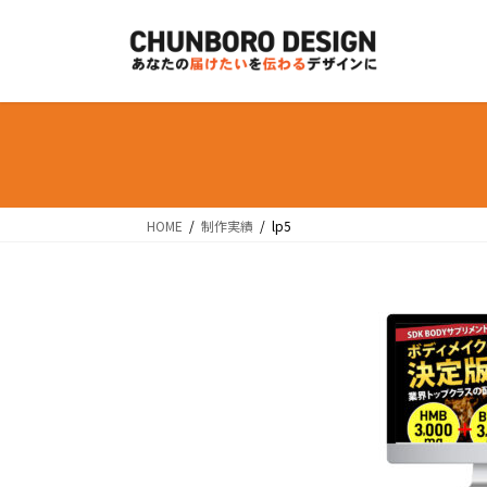
コ
ナ
ン
ビ
テ
ゲ
ン
ー
ツ
シ
へ
ョ
ス
ン
キ
に
ッ
移
HOME
制作実績
lp5
プ
動