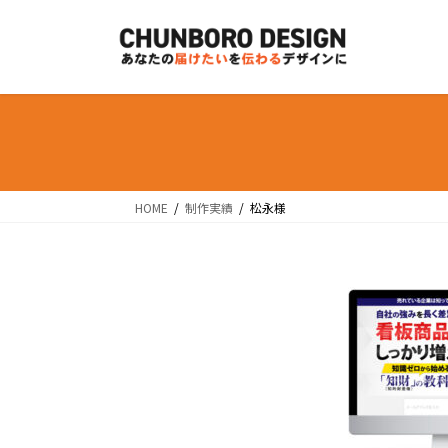
コ
ナ
ン
ビ
テ
ゲ
ン
ー
ツ
シ
へ
ョ
ス
ン
キ
に
ッ
移
HOME
制作実績
松永様
プ
動