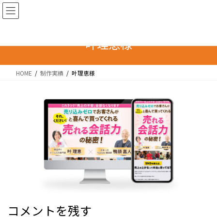
コ
ナ
ン
ビ
テ
ゲ
ン
ー
叶理恵様
ツ
シ
へ
ョ
HOME
制作実績
叶理恵様
ス
ン
キ
に
ッ
移
プ
動
コメントを残す