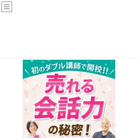
コ
ナ
ン
ビ
テ
ゲ
ン
ー
kaiwa2
ツ
シ
へ
ョ
HOME
制作実績
kaiwa2
ス
ン
キ
に
ッ
移
プ
動