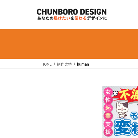
コ
ナ
ン
ビ
テ
ゲ
ン
ー
ツ
シ
へ
ョ
ス
ン
キ
に
ッ
移
HOME
制作実績
human
プ
動