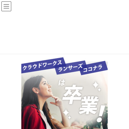
コ
ナ
ン
ビ
テ
ゲ
ン
ー
design-3
ツ
シ
へ
ョ
HOME
制作実績
design-3
ス
ン
キ
に
ッ
移
プ
動