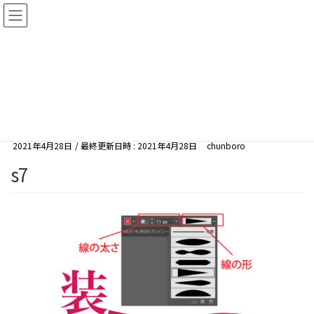
コ
ナ
ン
ビ
テ
ゲ
ン
ー
メディア
ツ
シ
へ
ョ
HOME
メディア
s7
ス
ン
キ
に
ッ
移
2021年4月28日
/ 最終更新日時 :
2021年4月28日
chunboro
プ
動
s7