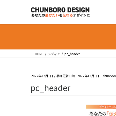
コ
ナ
ン
ビ
テ
ゲ
ン
ー
ツ
シ
へ
ョ
ス
ン
キ
に
ッ
移
HOME
メディア
pc_header
プ
動
2022年12月1日
/ 最終更新日時 :
2022年12月1日
chunbor
pc_header