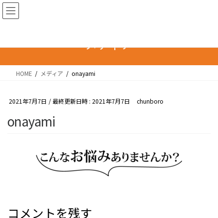
コ
ナ
ン
ビ
テ
ゲ
ン
ー
メディア
ツ
シ
へ
ョ
HOME
メディア
onayami
ス
ン
キ
に
ッ
移
2021年7月7日
/ 最終更新日時 :
2021年7月7日
chunboro
プ
動
onayami
コメントを残す