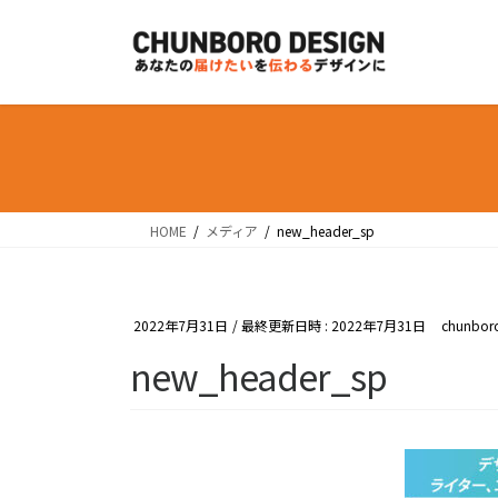
コ
ナ
ン
ビ
テ
ゲ
ン
ー
ツ
シ
へ
ョ
ス
ン
キ
に
ッ
移
HOME
メディア
new_header_sp
プ
動
2022年7月31日
/ 最終更新日時 :
2022年7月31日
chunbor
new_header_sp