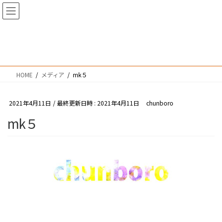
コ
ナ
ン
ビ
テ
ゲ
ン
ー
メディア
ツ
シ
へ
ョ
HOME
メディア
mk５
ス
ン
キ
に
ッ
移
2021年4月11日
/ 最終更新日時 :
2021年4月11日
chunboro
プ
動
mk５