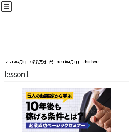
コ
ナ
ン
ビ
テ
ゲ
ン
ー
メディア
ツ
シ
へ
ョ
HOME
メディア
lesson1
ス
ン
キ
に
ッ
移
2021年4月1日
/ 最終更新日時 :
2021年4月1日
chunboro
プ
動
lesson1