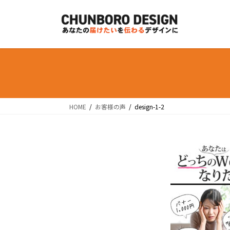
コ
ナ
ン
ビ
テ
ゲ
ン
ー
ツ
シ
へ
ョ
ス
ン
キ
に
ッ
移
HOME
お客様の声
design-1-2
プ
動