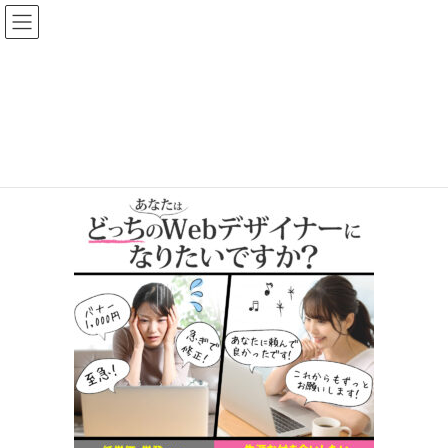
コ
ナ
ン
ビ
テ
ゲ
ン
ー
design-1-1
ツ
シ
へ
ョ
HOME
お客様の声
design-1-1
ス
ン
キ
に
ッ
移
プ
動