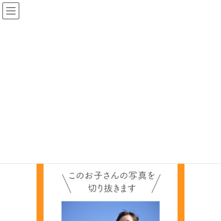
コ
ナ
ン
ビ
テ
ゲ
ン
ー
メディア
ツ
シ
へ
ョ
HOME
メディア
ai3
ス
ン
キ
に
ッ
移
2021年4月7日
/ 最終更新日時 :
2021年4月7日
chunboro
プ
動
ai3