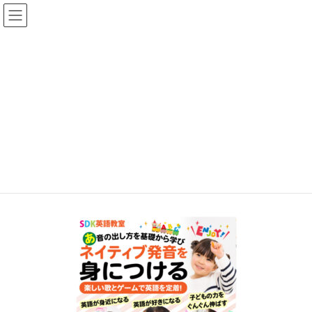
コ
ナ
ン
ビ
テ
ゲ
ン
ー
メディア
ツ
シ
へ
ョ
HOME
メディア
子供英会話バナー
ス
ン
キ
に
ッ
移
2021年4月1日
/ 最終更新日時 :
2021年4月1日
chunboro
プ
動
子供英会話バナー