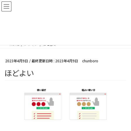
コ
ナ
ン
ビ
テ
ゲ
ン
ー
メディア
ツ
シ
へ
ョ
HOME
メディア
ほどよい
ス
ン
キ
に
ッ
移
2023年4月9日
/ 最終更新日時 :
2023年4月9日
chunboro
プ
動
ほどよい