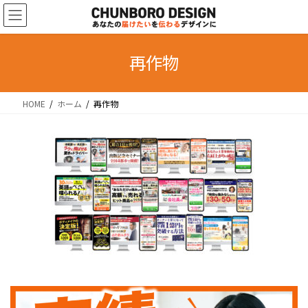
コ
ナ
ン
ビ
テ
ゲ
ン
ー
再作物
ツ
シ
へ
ョ
HOME
ホーム
再作物
ス
ン
キ
に
ッ
移
プ
動