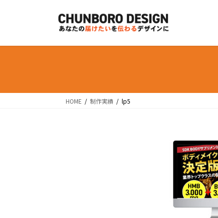
コ
ナ
ン
ビ
テ
ゲ
ン
ー
ツ
シ
へ
ョ
ス
ン
キ
に
ッ
移
HOME
制作実績
lp5
プ
動