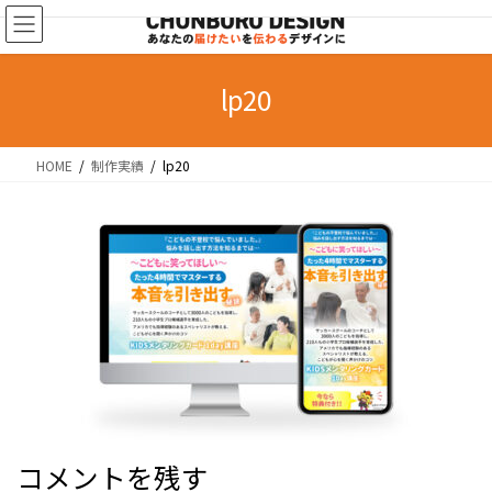
コ
ナ
ン
ビ
テ
ゲ
ン
ー
lp20
ツ
シ
へ
ョ
HOME
制作実績
lp20
ス
ン
キ
に
ッ
移
プ
動
コメントを残す