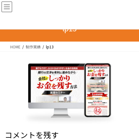
コ
ナ
ン
ビ
テ
ゲ
ン
ー
lp13
ツ
シ
へ
ョ
HOME
制作実績
lp13
ス
ン
キ
に
ッ
移
プ
動
コメントを残す