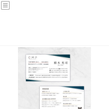
コ
ナ
ン
ビ
テ
ゲ
ン
ー
名刺制作実績（あべき光司さん）
ツ
シ
へ
ョ
HOME
制作実績
名刺制作実績（あべき光司さん）
ス
ン
キ
に
ッ
移
プ
動